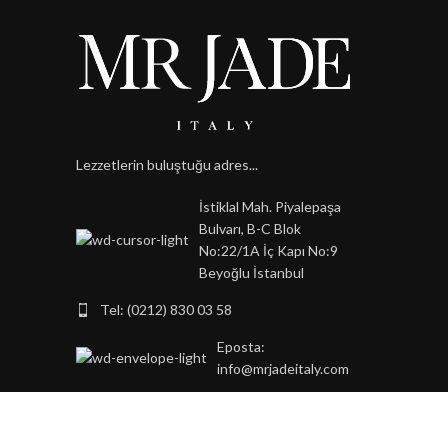
Lezzetlerin buluştuğu adres...
İstiklal Mah. Piyalepaşa
Bulvarı, B-C Blok
No:22/1A İç Kapı No:9
Beyoğlu İstanbul
Tel: (0212) 830 03 58
Eposta:
info@mrjadeitaly.com