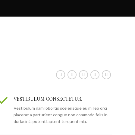
VESTIBULUM CONSECTETUR.
Vestibulum nam lobortis scelerisque eu mi leo orci
placerat a parturient congue non commodo felis in
dui lacinia potenti aptent torquent mia.