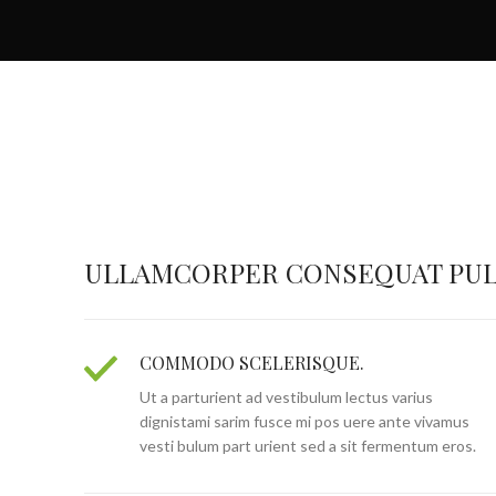
ULLAMCORPER CONSEQUAT PUL
COMMODO SCELERISQUE.
Ut a parturient ad vestibulum lectus varius
dignistami sarim fusce mi pos uere ante vivamus
vesti bulum part urient sed a sit fermentum eros.