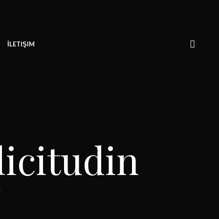
İLETIŞIM
icitudin
N